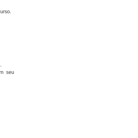
urso.
.
em seu