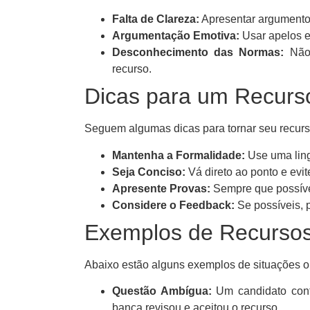
Falta de Clareza:
Apresentar argumento
Argumentação Emotiva:
Usar apelos e
Desconhecimento das Normas:
Não 
recurso.
Dicas para um Recurso
Seguem algumas dicas para tornar seu recurso
Mantenha a Formalidade:
Use uma ling
Seja Conciso:
Vá direto ao ponto e evi
Apresente Provas:
Sempre que possíve
Considere o Feedback:
Se possíveis, p
Exemplos de Recurso
Abaixo estão alguns exemplos de situações o
Questão Ambígua:
Um candidato cont
banca revisou e aceitou o recurso.