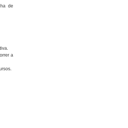
lha de
iva.
orrer a
ursos.