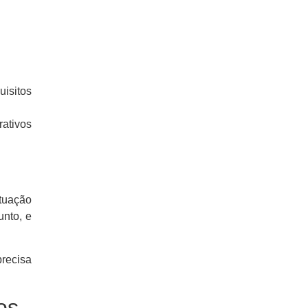
uisitos
rativos
atuação
unto, e
precisa
os