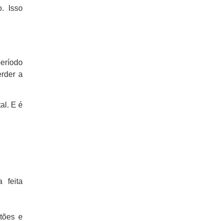
. Isso
período
erder a
al. E é
 feita
tões e