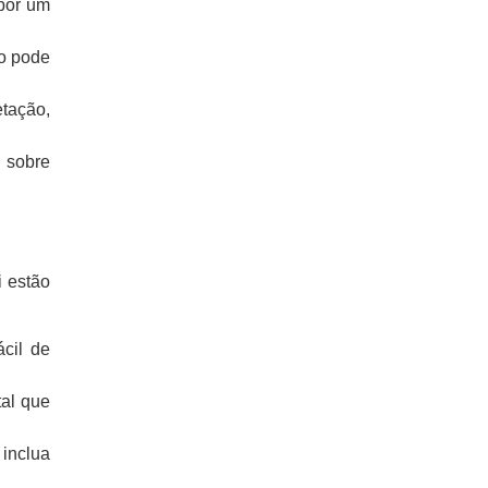
rpor um
so pode
tação,
 sobre
i estão
cil de
tal que
 inclua