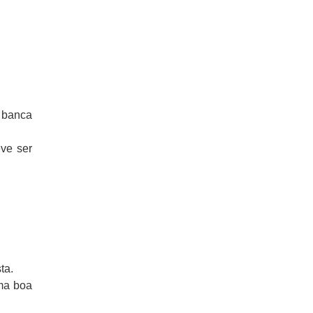
 banca
eve ser
ta.
uma boa